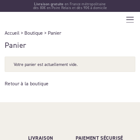
Livraison gratuite
en France métropolitaine
dès 80€ en Point Relais et dès 90€ à domicile
Accueil
>
Boutique
> Panier
Panier
Votre panier est actuellement vide.
Retour à la boutique
LIVRAISON
PAIEMENT SÉCURISÉ