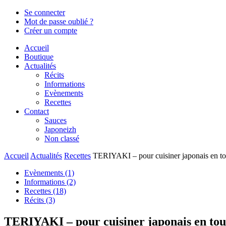
Se connecter
Mot de passe oublié ?
Créer un compte
Accueil
Boutique
Actualités
Récits
Informations
Evènements
Recettes
Contact
Sauces
Japoneizh
Non classé
Accueil
Actualités
Recettes
TERIYAKI – pour cuisiner japonais en tou
Evènements
(1)
Informations
(2)
Recettes
(18)
Récits
(3)
TERIYAKI – pour cuisiner japonais en tout